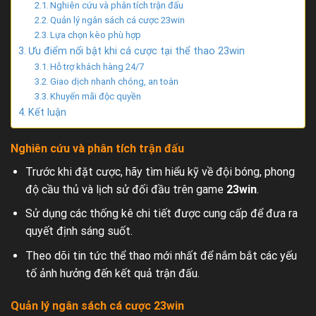
Nghiên cứu và phân tích trận đấu
Quản lý ngân sách cá cược 23win
Lựa chọn kèo phù hợp
Ưu điểm nổi bật khi cá cược tại thể thao 23win
Hỗ trợ khách hàng 24/7
Giao dịch nhanh chóng, an toàn
Khuyến mãi độc quyền
Kết luận
Nghiên cứu và phân tích trận đấu
Trước khi đặt cược, hãy tìm hiểu kỹ về đội bóng, phong
độ cầu thủ và lịch sử đối đầu trên game
23win
.
Sử dụng các thống kê chi tiết được cung cấp để đưa ra
quyết định sáng suốt.
Theo dõi tin tức thể thao mới nhất để nắm bắt các yếu
tố ảnh hưởng đến kết quả trận đấu.
Quản lý ngân sách cá cược 23win