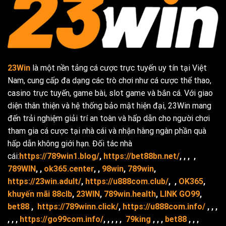
​23Win
là một nền tảng cá cược trực tuyến uy tín tại Việt
Nam, cung cấp đa dạng các trò chơi như cá cược thể thao,
casino trực tuyến, game bài, slot game và bắn cá. Với giao
diện thân thiện và hệ thống bảo mật hiện đại, 23Win mang
đến trải nghiệm giải trí an toàn và hấp dẫn cho người chơi
tham gia cá cược tại nhà cái và nhận hàng ngàn phần quà
hấp dẫn không giới hạn. Đối tác nhà
cái:
https://789win1.blog/
,
https://bet88bn.net/
, , , ,
789WIN
, ,
ok365.center
, ,
98win
,
789win
,
https://23win.adult/
,
https://u888com.club/
, ,
OK365
,
khuyến mãi 88clb
,
23WIN
,
789win.health
,
LINK GO99
,
bet88
,
https://789winn.click/
,
https://u888com.info/
, ,
,
, , ,
https://go99com.info/
, , , , ,
79king
, , ,
bet88
, , ,