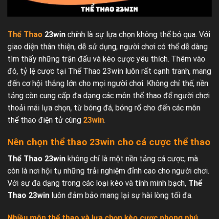
Thể Thao
23win
chính là sự lựa chọn không thể bỏ qua. Với
giao diện thân thiện, dễ sử dụng, người chơi có thể dễ dàng
tìm thấy những trận đấu và kèo cược yêu thích. Thêm vào
đó, tỷ lệ cược tại Thể Thao 23win luôn rất cạnh tranh, mang
đến cơ hội thắng lớn cho mọi người chơi. Không chỉ thế, nền
tảng còn cung cấp đa dạng các môn thể thao để người chơi
thoải mái lựa chọn, từ bóng đá, bóng rổ cho đến các môn
thể thao điện tử cùng
23win
.
Nên chọn thể thao 23win cho cá cược thể thao
Thể Thao 23win
không chỉ là một nền tảng cá cược, mà
còn là nơi hội tụ những trải nghiệm đỉnh cao cho người chơi.
Với sự đa dạng trong các loại kèo và tính minh bạch,
Thể
Thao 23win
luôn đảm bảo mang lại sự hài lòng tối đa.
Nhiều môn thể thao và lựa chọn kèo cược phong phú