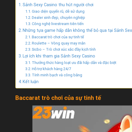
Sảnh Sexy Casino thu hút người chơi
Giao diện quyến rũ, dễ sử dụng
Dealer xinh đẹp, chuyên nghiệp
Công nghệ livestream tiên tiến
Những tựa game hấp dẫn không thể bỏ qua tại Sảnh Sex
Baccarat trò chơi của sự tinh tế
Roulette – Vòng quay may mắn
Sicbo – Trò chơi xúc xắc đầy kịch tính
Lợi ích khi tham gia Sảnh Sexy Casino
Thưởng thức hàng loạt ưu đãi hấp dẫn và đặc biệt
Hỗ trợ khách hàng 24/7
Tính minh bạch và công bằng
Kết luận
Baccarat trò chơi của sự tinh tế