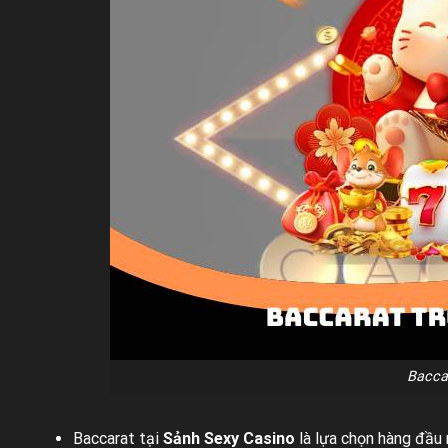
Baccar
Baccarat tại
Sảnh Sexy Casino
là lựa chọn hàng đầu n