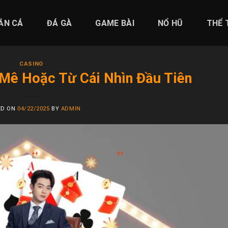
ẮN CÁ
ĐÁ GÀ
GAME BÀI
NỔ HŨ
THỂ 
CASINO
 Mê Hoặc Từ Cái Nhìn Đầu Tiên
ED ON
04/22/2025
BY
ADMIN