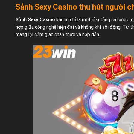
Sảnh Sexy Casino thu hút người c
Sảnh Sexy Casino
không chỉ là một nền tảng cá cược tr
hợp giữa công nghệ hiện đại và không khí sôi động. Từ t
mang lại cảm giác chân thực và hấp dẫn.