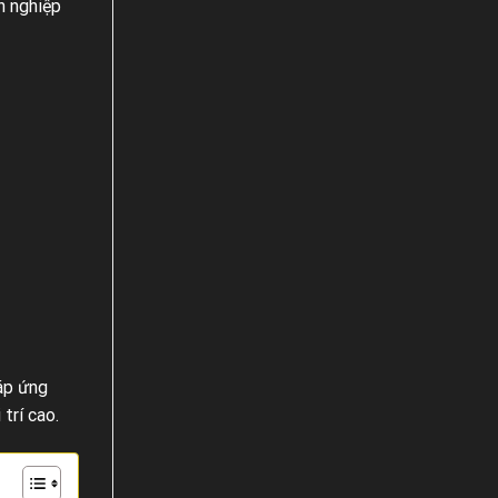
n nghiệp
áp ứng
trí cao.